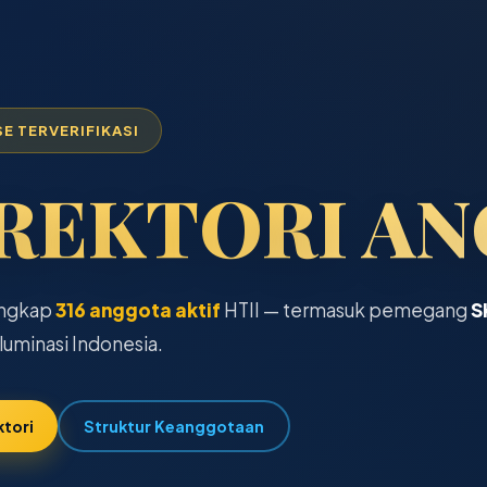
E TERVERIFIKASI
REKTORI AN
engkap
316 anggota aktif
HTII — termasuk pemegang
S
iluminasi Indonesia.
ktori
Struktur Keanggotaan