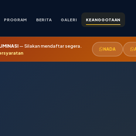
PROGRAM
BERITA
GALERI
KEANGGOTAAN
LUMINASI
— Silakan mendaftar segera.
NADA
ersyaratan