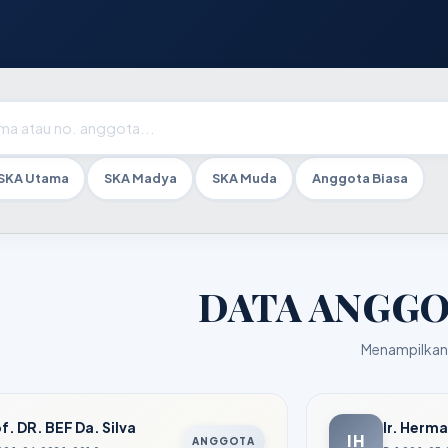
SKA Utama
SKA Madya
SKA Muda
Anggota Biasa
DATA ANGGO
Menampilkan 
f. DR. BEF Da. Silva
Ir. Herm
IH
ANGGOTA